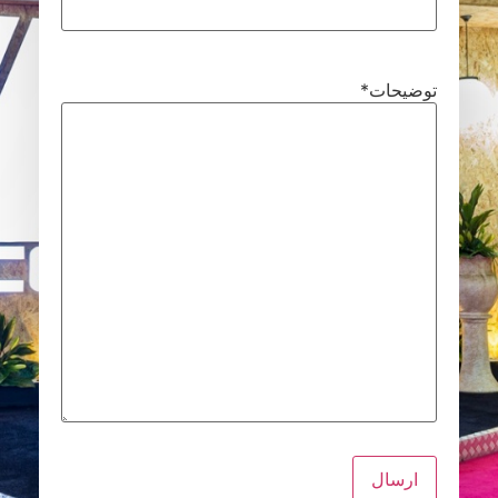
توضیحات
*