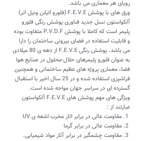
رویای هر معماری می باشد.
ورق های با پوشش F.E.V.E (فلورو اتیلن ونیل اتر)
آلکواستون نسل جدید فناوری پوشش رنگی فلورو
پلیمر است که کاملا با پوشش P.V.D.F متفاوت بوده
و قابلیت استفاده در فضای بیرونی ساختمان را دارا
می باشد. پوشش رنگی F.E.V.E از دهه ی 80 میلادی
به عنوان فلورو پلیمرهای حلال-محلول در صنایع هوا
فضا، معماری پروژه های عظیم ساختمانی و همچنین
فراشپزی استفاده شده و در 25 سال اخیر با استقبال
گسترده ای در سراسر جهان مواجه شده است.
ویژگی های مهم پوشش های F.E.V.E آلکواستون
عبارتند از :
1. مقاومت عالی در برابر اثار مخرب اشعه ی UV
2. مقاومت عالی در برابر گرما
3. مقاومت چشمگیر در برابر آثار مواد شیمیایی.